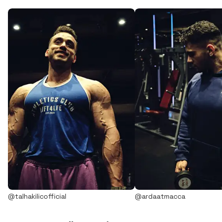
@talhakilicofficial
@ardaatmacca