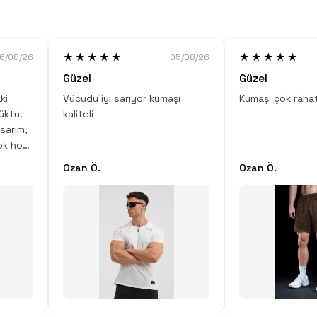
★★★★★
★★★★★
6/08/26
05/08/26
Güzel
Güzel
ki
Vücudu iyi sarıyor kumaşı
Kumaşı çok raha
üktü.
kaliteli
sarım,
ok hoş.
Ozan Ö.
Ozan Ö.