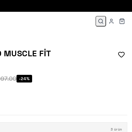
D MUSCLE FIT
097.00
-
24
%
3
ürün