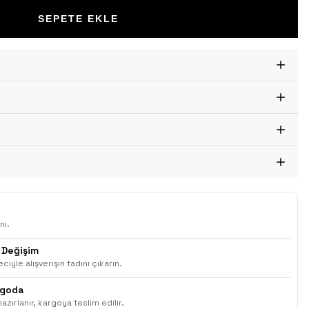
SEPETE EKLE
nı.
 Değişim
ciyle alışverişin tadını çıkarın.
rgoda
azırlanır, kargoya teslim edilir.