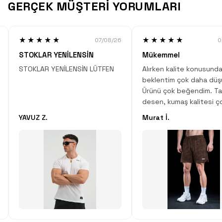
GERÇEK MÜŞTERİ YORUMLARI
★★★★★
★★★★★
07/08/26
0
STOKLAR YENİLENSİN
Mükemmel
STOKLAR YENİLENSİN LÜTFEN
Alırken kalite konusunda
beklentim çok daha düş
Ürünü çok beğendim. Ta
desen, kumaş kalitesi ç
Çok iyi iş çıkartmışlar.
YAVUZ Z.
Murat İ.