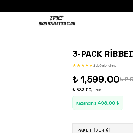
3-PACK RIBBE
★
★
★
★
★
★
★
★
★
★
2 değerlendirme
₺ 1,599.00
₺ 2,
₺ 533.00
/ ürün
498,00 ₺
Kazancınız
:
PAKET İÇERİĞİ