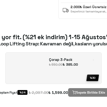
2.000₺ Üzeri Ücretsiz
Sepetinizi tamamlayarak, 
 yor fit. (%21 ek indirim) 1-15 Ağustos
Loop Lifting Strap: Kavraman değil, kasların yoruls
Çorap 3-Pack
₺ 385.00
₺ 550.00
%
30
₺ 2,097.00
₺ 1,599.00
oplam Fiyat
%
24
Sepete Birlikte Ekle