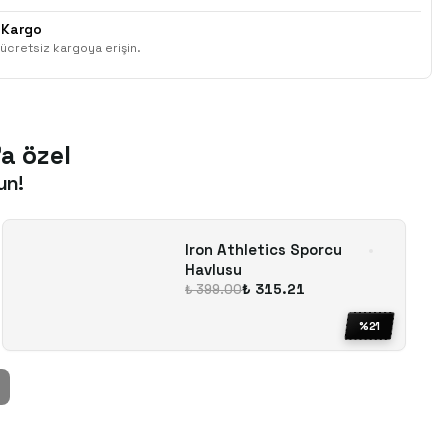
 Kargo
ücretsiz kargoya erişin.
'a özel
un!
Iron Athletics Sporcu
Havlusu
₺ 315.21
₺ 399.00
%
21