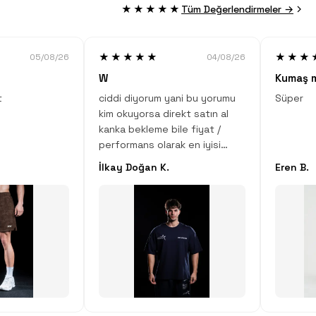
★★★★★
Tüm Değerlendirmeler →
★★★★★
★★★
05/08/26
04/08/26
W
Kumaş 
t
ciddi diyorum yani bu yorumu
Süper
kim okuyorsa direkt satın al
kanka bekleme bile fiyat /
performans olarak en iyisi
sana ciddi diyorum bir çok
İlkay Doğan K.
Eren B.
spor markasının ürününü
kullandım bu adamlar kadar
kaliteli yapanı görmedim hatta
git ve diğerleri bak kimse
kumaş içeriklerini bu kadar
detaylı vermezler çünkü
onlarda biliyor kaliteli bir
ürünlerinin olmadığını emin ol
direkt satın al !