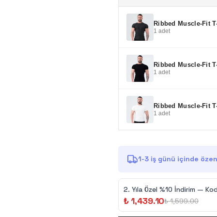
Ribbed Muscle-Fit T
1
adet
Ribbed Muscle-Fit T
1
adet
Ribbed Muscle-Fit T
1
adet
1-3 iş günü içinde özenl
2.⁠ ⁠Yıla Özel %10 İndirim — Kod
₺ 1,439.10
₺ 1,599.00