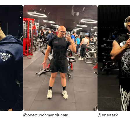
@onepunchmanolucam
@enesazk