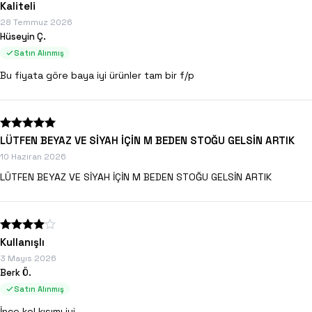
Kaliteli
28 Temmuz 2026
Hüseyin Ç.
Satın Alınmış
Bu fiyata göre baya iyi ürünler tam bir f/p
LÜTFEN BEYAZ VE SİYAH İÇİN M BEDEN STOĞU GELSİN ARTIK
10 Haziran 2026
LÜTFEN BEYAZ VE SİYAH İÇİN M BEDEN STOĞU GELSİN ARTIK
Kullanışlı
3 Mayıs 2026
Berk Ö.
Satın Alınmış
İnce kol kısımı iyi