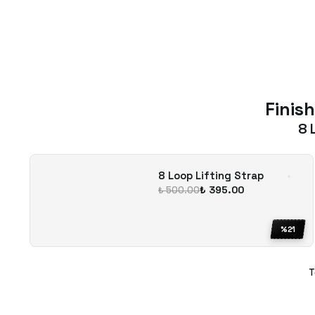
Finish
8 
8 Loop Lifting Strap
₺ 395.00
₺ 500.00
%
21
T