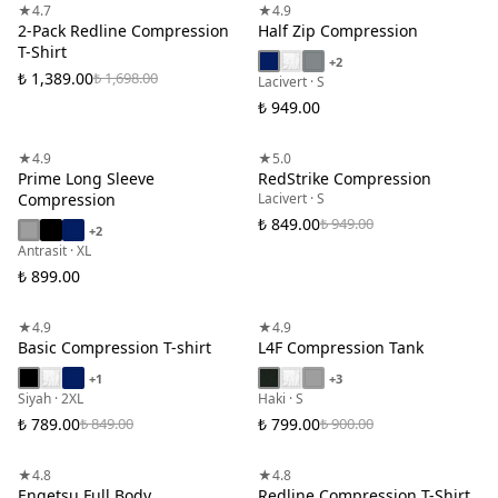
★
4.7
★
4.9
2-Pack Redline Compression
Half Zip Compression
T-Shirt
+
2
₺ 1,389.00
₺ 1,698.00
Lacivert · S
₺ 949.00
★
4.9
★
5.0
Prime Long Sleeve
RedStrike Compression
Compression
Lacivert · S
₺ 849.00
₺ 949.00
+
2
Antrasit · XL
₺ 899.00
★
4.9
★
4.9
Basic Compression T-shirt
L4F Compression Tank
+
1
+
3
Siyah · 2XL
Haki · S
₺ 789.00
₺ 799.00
₺ 849.00
₺ 900.00
EN ÇOK TERCIH EDILEN
★
4.8
★
4.8
Engetsu Full Body
Redline Compression T-Shirt