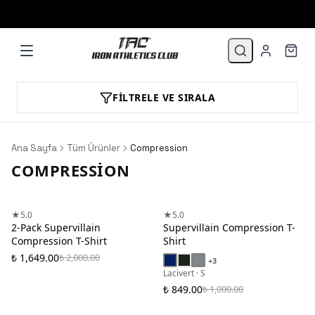
1.500 TL VE ÜZERİ 3 TAKSİT!
FILTRELE VE SIRALA
Ana Sayfa
Tüm Ürünler
Compression
COMPRESSION
★
5.0
★
5.0
2-Pack Supervillain
Supervillain Compression T-
Compression T-Shirt
Shirt
₺ 1,649.00
₺ 2,000.00
+
3
Lacivert · S
₺ 849.00
₺ 1,000.00