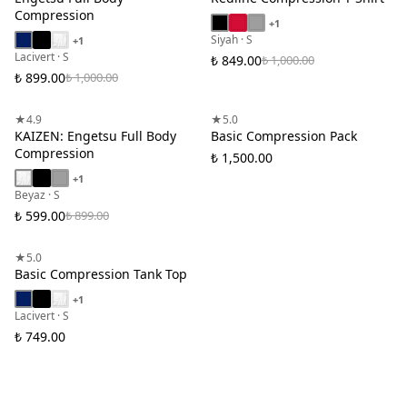
Compression
+
1
Siyah · S
+
1
Lacivert · S
₺ 849.00
₺ 1,000.00
₺ 899.00
₺ 1,000.00
TÜKENDİ
TÜKENDİ
★
4.9
★
5.0
KAIZEN: Engetsu Full Body
Basic Compression Pack
Compression
₺ 1,500.00
+
1
Beyaz · S
₺ 599.00
₺ 899.00
TÜKENDİ
★
5.0
Basic Compression Tank Top
+
1
Lacivert · S
₺ 749.00