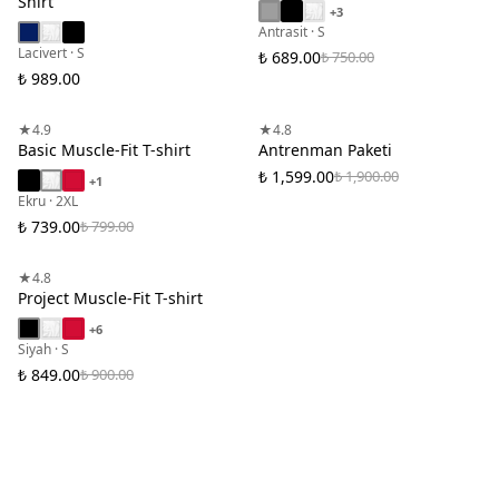
Shirt
+
3
Antrasit · S
Lacivert · S
₺ 689.00
₺ 750.00
₺ 989.00
3 AL 2 ÖDE
★
4.9
★
4.8
Basic Muscle-Fit T-shirt
Antrenman Paketi
₺ 1,599.00
₺ 1,900.00
+
1
Ekru · 2XL
₺ 739.00
₺ 799.00
3 AL 2 ÖDE
★
4.8
Project Muscle-Fit T-shirt
+
6
Siyah · S
₺ 849.00
₺ 900.00