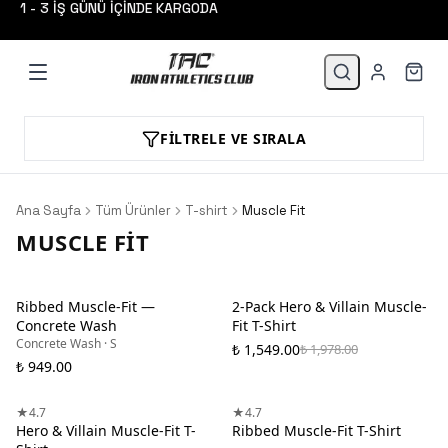
1 - 3 İŞ GÜNÜ İÇİNDE KARGODA
FILTRELE VE SIRALA
Ana Sayfa
Tüm Ürünler
T-shirt
Muscle Fit
MUSCLE FIT
Ribbed Muscle-Fit —
2-Pack Hero & Villain Muscle-
Concrete Wash
Fit T-Shirt
Concrete Wash · S
₺ 1,549.00
₺ 1,978.00
₺ 949.00
EN ÇOK TERCIH EDILEN
★
4.7
★
4.7
Hero & Villain Muscle-Fit T-
Ribbed Muscle-Fit T-Shirt