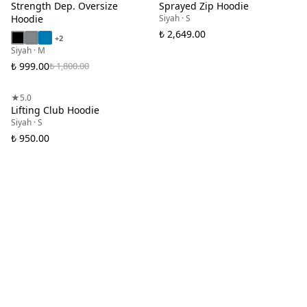
Strength Dep. Oversize
Sprayed Zip Hoodie
Hoodie
Siyah · S
₺ 2,649.00
+
2
Siyah · M
₺ 999.00
₺ 1,800.00
TÜKENDİ
★
5.0
Lifting Club Hoodie
Siyah · S
₺ 950.00