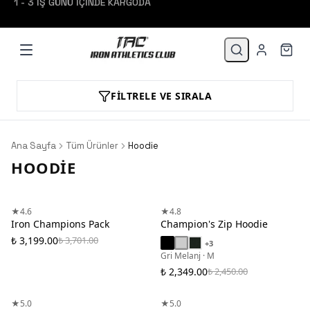
FILTRELE VE SIRALA
Ana Sayfa
Tüm Ürünler
Hoodie
HOODIE
★
4.6
★
4.8
Iron Champions Pack
Champion's Zip Hoodie
₺ 3,199.00
₺ 3,701.00
+
3
Gri Melanj · M
₺ 2,349.00
₺ 2,450.00
TÜKENDİ
★
5.0
★
5.0