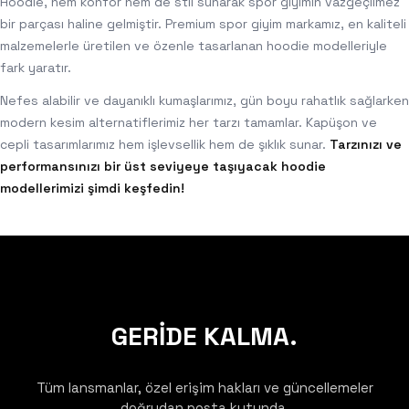
Hoodie, hem konfor hem de stil sunarak spor giyimin vazgeçilmez
bir parçası haline gelmiştir. Premium spor giyim markamız, en kaliteli
malzemelerle üretilen ve özenle tasarlanan hoodie modelleriyle
fark yaratır.
Nefes alabilir ve dayanıklı kumaşlarımız, gün boyu rahatlık sağlarken
modern kesim alternatiflerimiz her tarzı tamamlar. Kapüşon ve
cepli tasarımlarımız hem işlevsellik hem de şıklık sunar.
Tarzınızı ve
performansınızı bir üst seviyeye taşıyacak hoodie
modellerimizi şimdi keşfedin!
GERİDE KALMA.
Tüm lansmanlar, özel erişim hakları ve güncellemeler
doğrudan posta kutunda.