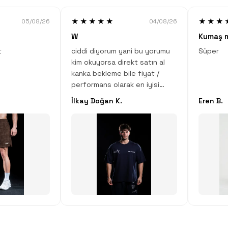
★★★★★
★★★
05/08/26
04/08/26
W
Kumaş 
t
ciddi diyorum yani bu yorumu
Süper
kim okuyorsa direkt satın al
kanka bekleme bile fiyat /
performans olarak en iyisi
sana ciddi diyorum bir çok
İlkay Doğan K.
Eren B.
spor markasının ürününü
kullandım bu adamlar kadar
kaliteli yapanı görmedim hatta
git ve diğerleri bak kimse
kumaş içeriklerini bu kadar
detaylı vermezler çünkü
onlarda biliyor kaliteli bir
ürünlerinin olmadığını emin ol
direkt satın al !