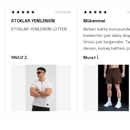
★★★★★
★★★★★
07/08/26
0
STOKLAR YENİLENSİN
Mükemmel
STOKLAR YENİLENSİN LÜTFEN
Alırken kalite konusunda
beklentim çok daha düş
Ürünü çok beğendim. Ta
desen, kumaş kalitesi ç
Çok iyi iş çıkartmışlar.
YAVUZ Z.
Murat İ.