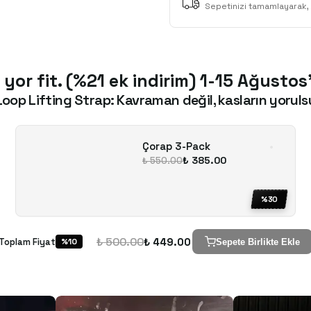
Sepetinizi tamamlayarak, 
 yor fit. (%21 ek indirim) 1-15 Ağustos
Loop Lifting Strap: Kavraman değil, kasların yoruls
Çorap 3-Pack
₺ 385.00
₺ 550.00
%
30
₺ 500.00
₺ 449.00
Toplam Fiyat
%
10
Sepete Birlikte Ekle