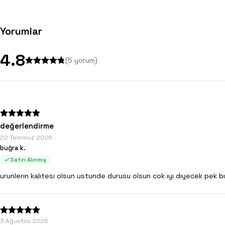
Yorumlar
4.8
(
5
yorum)
değerlendirme
22 Temmuz 2026
buğra k.
Satın Alınmış
urunlerın kalıtesı olsun ustunde durusu olsun cok ıyı dıyecek pek b
3 Ağustos 2026