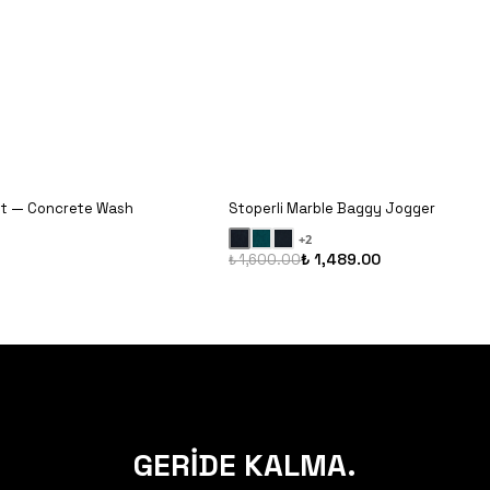
it — Concrete Wash
Stoperli Marble Baggy Jogger
+
2
₺ 1,489.00
₺ 1,600.00
GERİDE KALMA.