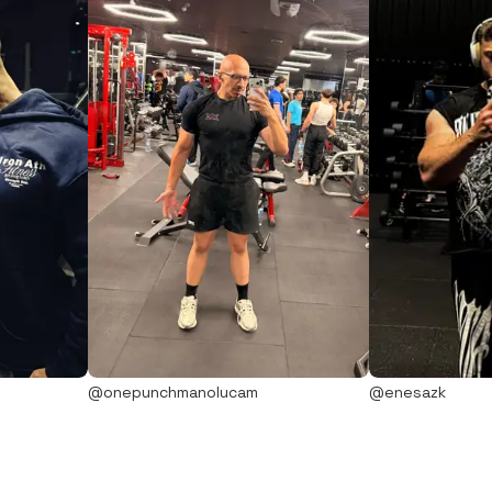
@onepunchmanolucam
@enesazk