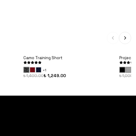
Camo Training Short
Project 
+
1
₺ 1,249.00
₺ 1,400.00
₺ 1,000.