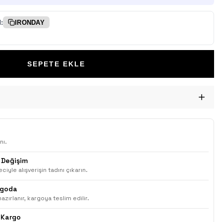
:
IRONDAY
SEPETE EKLE
nı.
 Değişim
ciyle alışverişin tadını çıkarın.
rgoda
azırlanır, kargoya teslim edilir.
 Kargo