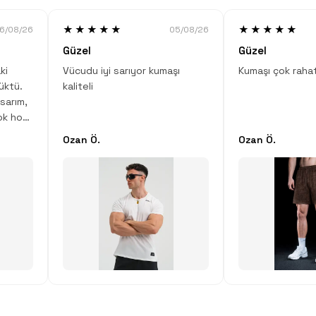
★★★★★
★★★★★
6/08/26
05/08/26
Güzel
Güzel
ki
Vücudu iyi sarıyor kumaşı
Kumaşı çok raha
üktü.
kaliteli
sarım,
ok hoş.
Ozan Ö.
Ozan Ö.