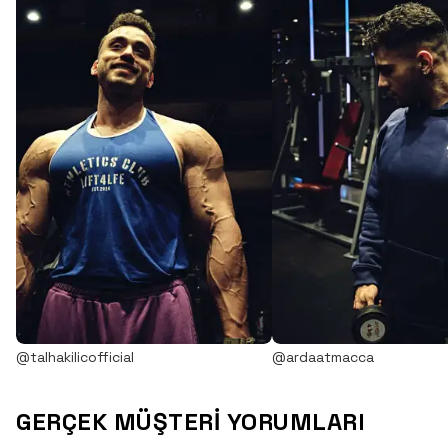
@talhakilicofficial
@ardaatmacca
GERÇEK MÜŞTERİ YORUMLARI