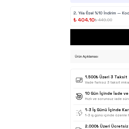
2.⁠ ⁠Yıla Özel %10 İndirim — Kod
₺ 404.10
₺ 449.00
Ürün Açıklaması
1.500₺ Üzeri 3 Taksit
Vade farksız 3 taksit imka
10 Gün İçinde İade ve
Hızlı ve sorunsuz iade süre
1-3 İş Günü İçinde Ka
1-3 iş günü içinde özenle h
2.000₺ Üzeri Ücretsiz