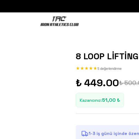
8 LOOP LIFTIN
★
★
★
★
★
★
★
★
★
★
5 değerlendirme
₺ 449.00
₺ 500
51,00 ₺
Kazancınız
:
1-3 iş günü içinde özenl