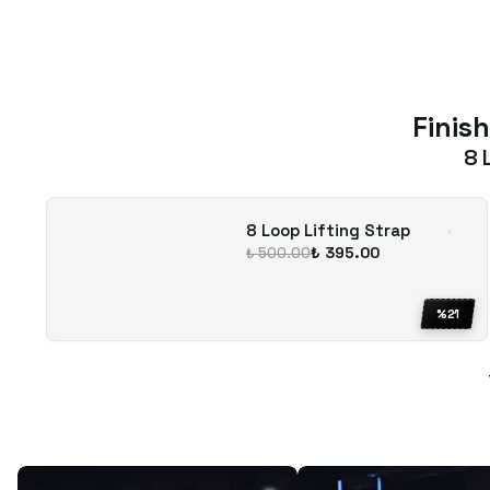
Finish
8 
8 Loop Lifting Strap
₺ 395.00
₺ 500.00
%
21