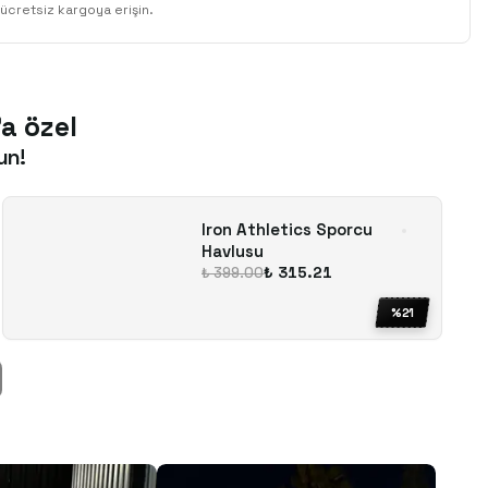
ücretsiz kargoya erişin.
'a özel
un!
Iron Athletics Sporcu
Havlusu
₺ 315.21
₺ 399.00
%
21