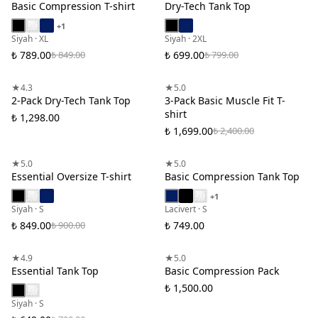
Basic Compression T-shirt
Dry-Tech Tank Top
+
1
Siyah · XL
Siyah · 2XL
₺ 789.00
₺ 699.00
₺ 849.00
₺ 799.00
★
4.3
★
5.0
2-Pack Dry-Tech Tank Top
3-Pack Basic Muscle Fit T-
shirt
₺ 1,298.00
₺ 1,699.00
₺ 2,400.00
TÜKENDİ
TÜKENDİ
★
5.0
★
5.0
Essential Oversize T-shirt
Basic Compression Tank Top
+
1
Siyah · S
Lacivert · S
₺ 849.00
₺ 749.00
₺ 900.00
TÜKENDİ
TÜKENDİ
★
4.9
★
5.0
Essential Tank Top
Basic Compression Pack
₺ 1,500.00
Siyah · S