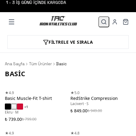
1 - 3 İŞ GÜNÜ İÇİNDE KARGODA
FILTRELE VE SIRALA
Ana Sayfa
Tüm Ürünler
Basic
BASIC
3 AL 2 ÖDE
★
4.9
★
5.0
Basic Muscle-Fit T-shirt
RedStrike Compression
Lacivert · S
+
1
₺ 849.00
₺ 949.00
Ekru · M
₺ 739.00
₺ 799.00
★
4.9
★
4.8