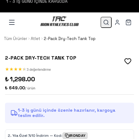
Tüm Ürünler
Atlet
2-Pack Dry-Tech Tank Top
2-PACK DRY-TECH TANK TOP
★
★
★
★
★
★
★
★
★
★
3 değerlendirme
₺ 1,298.00
₺ 649.00
/ ürün
1-3 iş günü içinde özenle hazırlanır, kargoya
teslim edilir.
2.⁠ ⁠Yıla Özel %10 İndirim — Kod:
IRONDAY