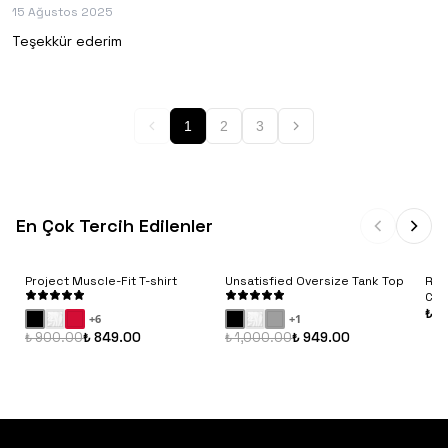
15 Ağustos 2025
Teşekkür ederim
1
2
3
En Çok Tercih Edilenler
Project Muscle-Fit T-shirt
Unsatisfied Oversize Tank Top
Rib
Con
₺ 9
+
6
+
1
₺ 900.00
₺ 849.00
₺ 1,000.00
₺ 949.00