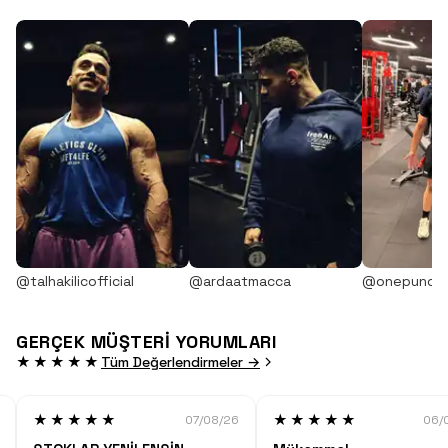
@talhakilicofficial
@ardaatmacca
@onepunch
GERÇEK MÜŞTERİ YORUMLARI
★★★★★
Tüm Değerlendirmeler →
★★★★★
★★★★★
07/08/26
06/