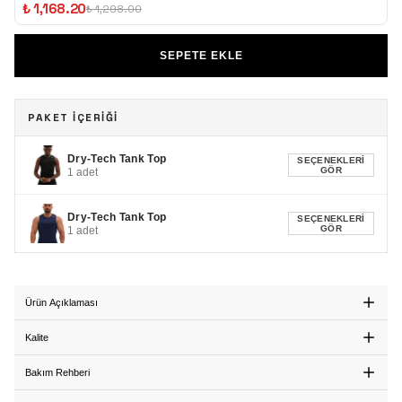
₺ 1,168.20
₺ 1,298.00
SEPETE EKLE
PAKET İÇERİĞİ
Dry-Tech Tank Top
SEÇENEKLERI
GÖR
1
adet
Dry-Tech Tank Top
SEÇENEKLERI
GÖR
1
adet
Ürün Açıklaması
Kalite
Bakım Rehberi