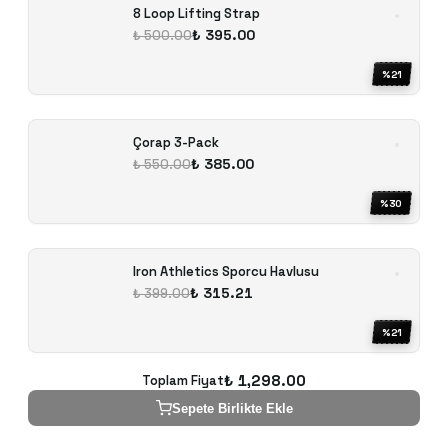
8 Loop Lifting Strap
₺ 395.00
₺ 500.00
%
21
Çorap 3-Pack
₺ 385.00
₺ 550.00
%
30
Iron Athletics Sporcu Havlusu
₺ 315.21
₺ 399.00
%
21
₺ 1,298.00
Toplam Fiyat
Sepete Birlikte Ekle