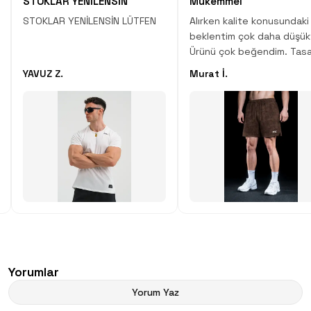
STOKLAR YENİLENSİN
Mükemmel
STOKLAR YENİLENSİN LÜTFEN
Alırken kalite konusundaki
beklentim çok daha düşük
Ürünü çok beğendim. Tasa
desen, kumaş kalitesi çok
YAVUZ Z.
Murat İ.
Çok iyi iş çıkartmışlar.
Yorumlar
Yorum Yaz