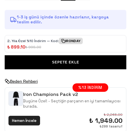
1-3 iş günü içinde özenle hazırlanır, kargoya
teslim edilir.
2.⁠ ⁠Yıla Özel %10 İndirim — Kod:
IRONDAY
₺ 899.10
₺ 999.00
SEPETE EKLE
Beden Rehberi
%
13
İNDIRIM
Iron Champions Pack v2
Bugüne Özel! - Seçtiğin parçanın en iyi tamamlayıcısı
burada.
₺ 2,248.00
₺ 1,949.00
Hemen İncele
₺
299
tasarruf