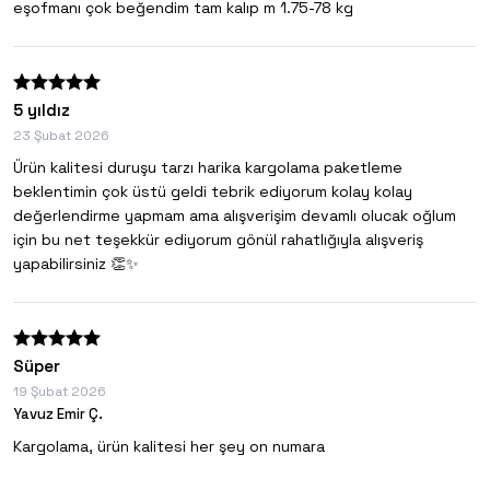
eşofmanı çok beğendim tam kalıp m 1.75-78 kg
5 yıldız
23 Şubat 2026
Ürün kalitesi duruşu tarzı harika kargolama paketleme
beklentimin çok üstü geldi tebrik ediyorum kolay kolay
değerlendirme yapmam ama alışverişim devamlı olucak oğlum
için bu net teşekkür ediyorum gönül rahatlığıyla alışveriş
yapabilirsiniz 👏✨
Süper
19 Şubat 2026
Yavuz Emir Ç.
Kargolama, ürün kalitesi her şey on numara