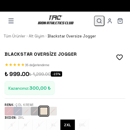
1.500 TL VE ÜZERİ 3 TAKSİT!
Tüm Ürünler
Alt Giyim
Blackstar Oversize Jogger
BLACKSTAR OVERSIZE JOGGER
★
★
★
★
★
★
★
★
★
★
35 değerlendirme
₺ 999.00
₺ 1,299.00
-
23
%
300,00 ₺
Kazancınız
:
RENK
:
ÇÖL KREMI
BEDEN
:
2XL
S
M
L
XL
2XL
3XL