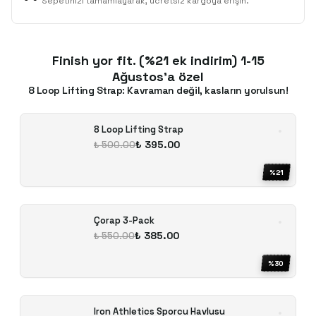
Sepetinizi tamamlayarak, ücretsiz kargoya erişin.
Finish yor fit. (%21 ek indirim) 1-15
Ağustos'a özel
8 Loop Lifting Strap: Kavraman değil, kasların yorulsun!
8 Loop Lifting Strap
₺ 395.00
₺ 500.00
%
21
Çorap 3-Pack
₺ 385.00
₺ 550.00
%
30
Iron Athletics Sporcu Havlusu