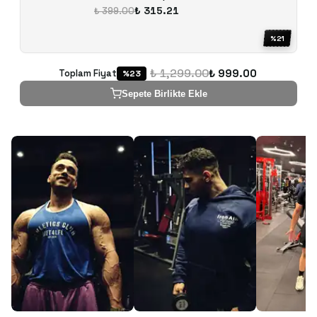
₺ 315.21
₺ 399.00
%
21
₺ 1,299.00
₺ 999.00
Toplam Fiyat
%
23
Sepete Birlikte Ekle