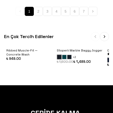
1
2
3
4
5
6
7
En Çok Tercih Edilenler
Ribbed Muscle-Fit —
Stoperli Marble Baggy Jogger
Cam
Concrete Wash
+
2
₺ 949.00
₺ 1,600.00
₺ 1,489.00
₺ 1