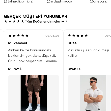
@talhakilicofficial
@ardaatmacca
@onepunch
GERÇEK MÜŞTERİ YORUMLARI
★★★★★
Tüm Değerlendirmeler →
★★★★★
★★★★★
06/08/26
05/
Mükemmel
Güzel
Alırken kalite konusundaki
Vücudu iyi sarıyor kumaşı
beklentim çok daha düşüktü.
kaliteli
Ürünü çok beğendim. Tasarım,
desen, kumaş kalitesi çok hoş.
Murat İ.
Ozan Ö.
Çok iyi iş çıkartmışlar.