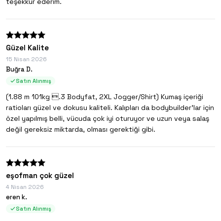
teşekkür ederim.
Güzel Kalite
15 Nisan 2026
Buğra D.
Satın Alınmış
(1.88 m 101kg .3 Bodyfat, 2XL Jogger/Shirt) Kumaş içeriği
ratioları güzel ve dokusu kaliteli. Kalıpları da bodybuilder’lar için
özel yapılmış belli, vücuda çok iyi oturuyor ve uzun veya salaş
değil gereksiz miktarda, olması gerektiği gibi.
eşofman çok güzel
4 Nisan 2026
eren k.
Satın Alınmış