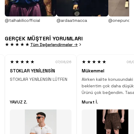
@talhakilicofficial
@ardaatmacca
@onepunch
GERÇEK MÜŞTERİ YORUMLARI
★★★★★
Tüm Değerlendirmeler →
★★★★★
★★★★★
07/08/26
06/
STOKLAR YENİLENSİN
Mükemmel
STOKLAR YENİLENSİN LÜTFEN
Alırken kalite konusundaki
beklentim çok daha düşük
Ürünü çok beğendim. Tasa
desen, kumaş kalitesi çok
YAVUZ Z.
Murat İ.
Çok iyi iş çıkartmışlar.