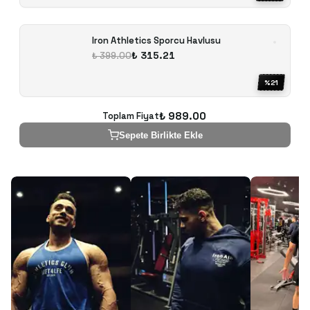
Iron Athletics Sporcu Havlusu
₺ 315.21
₺ 399.00
%
21
₺ 989.00
Toplam Fiyat
Sepete Birlikte Ekle