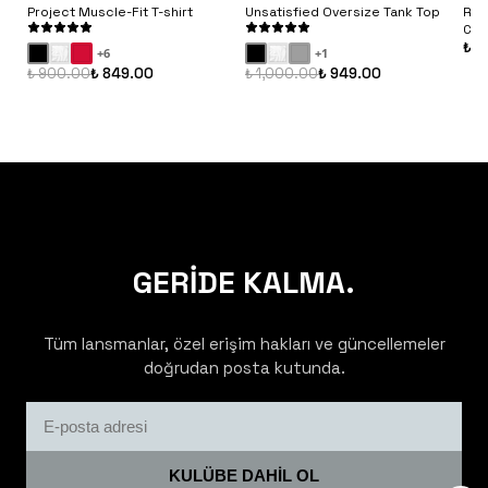
Project Muscle-Fit T-shirt
Unsatisfied Oversize Tank Top
Rib
Con
₺ 9
+
6
+
1
₺ 900.00
₺ 849.00
₺ 1,000.00
₺ 949.00
GERİDE KALMA.
Tüm lansmanlar, özel erişim hakları ve güncellemeler
doğrudan posta kutunda.
KULÜBE DAHİL OL