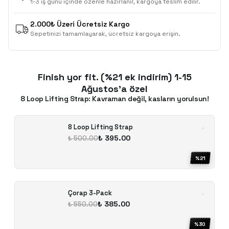
1-3 iş günü içinde özenle hazırlanır, kargoya teslim edilir.
2.000₺ Üzeri Ücretsiz Kargo
Sepetinizi tamamlayarak, ücretsiz kargoya erişin.
Finish yor fit. (%21 ek indirim) 1-15
Ağustos'a özel
8 Loop Lifting Strap: Kavraman değil, kasların yorulsun!
8 Loop Lifting Strap
₺ 395.00
₺ 500.00
%
21
Çorap 3-Pack
₺ 385.00
₺ 550.00
%
30