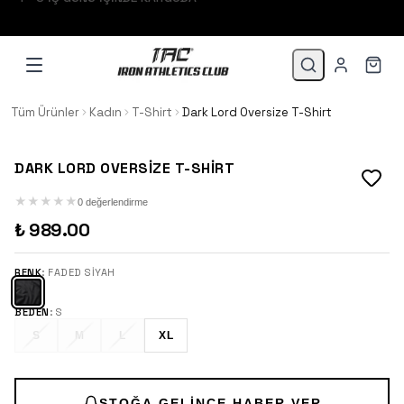
1.500 TL VE ÜZERİ 3 TAKSİT!
Tüm Ürünler
Kadın
T-Shirt
Dark Lord Oversize T-Shirt
DARK LORD OVERSIZE T-SHIRT
★
★
★
★
★
0 değerlendirme
₺ 989.00
RENK
:
FADED SIYAH
BEDEN
:
S
S
M
L
XL
STOĞA GELINCE HABER VER