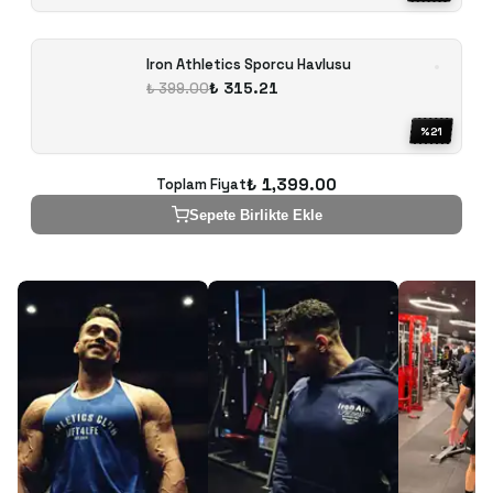
Iron Athletics Sporcu Havlusu
₺ 315.21
₺ 399.00
%
21
₺ 1,399.00
Toplam Fiyat
Sepete Birlikte Ekle