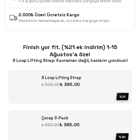
1-3 iş günü içinde özenle hazırlanır, kargoya teslim edilir.
2.000₺ Üzeri Ücretsiz Kargo
Sepetinizi tamamlayarak, ücretsiz kargoya erişin.
Finish yor fit. (%21 ek indirim) 1-15
Ağustos'a özel
8 Loop Lifting Strap: Kavraman değil, kasların yorulsun!
8 Loop Lifting Strap
₺ 395.00
₺ 500.00
%
21
Çorap 3-Pack
₺ 385.00
₺ 550.00
%
30