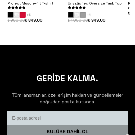
Project Muscle-Fit T-shirt
Unsatisfied Oversize Tank Top
Rib
Con
₺ 9
+
6
+
1
₺ 900.00
₺ 849.00
₺ 1,000.00
₺ 949.00
GERİDE KALMA.
Tüm lansmanlar, özel erişim hakları ve güncellemeler
doğrudan posta kutunda.
KULÜBE DAHİL OL