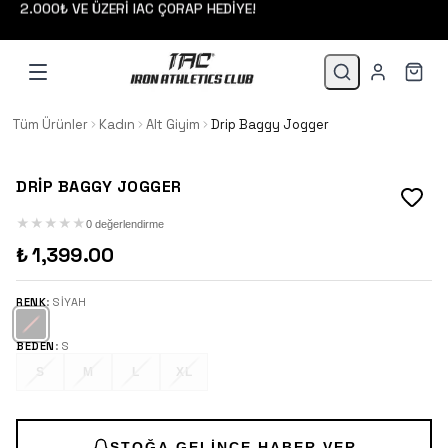
2.000₺ VE ÜZERİ IAC ÇORAP HEDİYE!
Tüm Ürünler
Kadın
Alt Giyim
Drip Baggy Jogger
DRIP BAGGY JOGGER
★
★
★
★
★
0 değerlendirme
₺ 1,399.00
RENK
:
SIYAH
BEDEN
:
S
S
M
L
XL
STOĞA GELINCE HABER VER