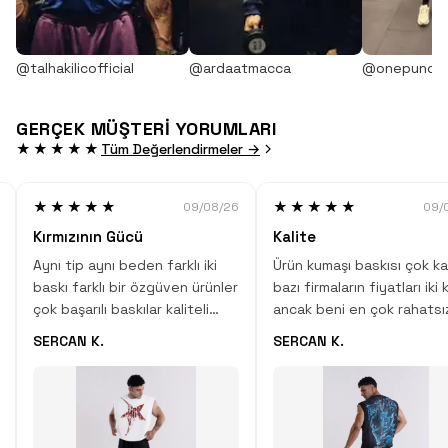
@talhakilicofficial
@ardaatmacca
@onepunch
GERÇEK MÜŞTERİ YORUMLARI
★★★★★
Tüm Değerlendirmeler →
★★★★★
★★★★★
09/08/26
09/
Kırmızının Gücü
Kalite
Aynı tip aynı beden farklı iki
Ürün kumaşı baskısı çok kal
baskı farklı bir özgüven ürünler
bazı firmaların fiyatları iki 
çok başarılı baskılar kaliteli
ancak beni en çok rahatsı
kumaş yumuşacık tavsiyemdir
eden şey boydan kısa
SERCAN K.
SERCAN K.
…
olmalarıydı bu ürünlerde d
aynısını yaşayacağım diye
korktum ama kalıbı boyu ço
antremanda rahatsız etmi
dikkat çekiyor başarılı