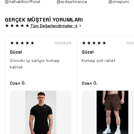
@talhakilicofficial
@ardaatmacca
@onepunch
GERÇEK MÜŞTERİ YORUMLARI
★★★★★
Tüm Değerlendirmeler →
★★★★★
★★★★★
05/08/26
05/
Güzel
Güzel
Vücudu iyi sarıyor kumaşı
Kumaşı çok rahat
kaliteli
Ozan Ö.
Ozan Ö.