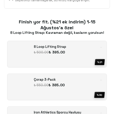
Sepetinizi tamamlayarak, ücretsiz kargoya erişin.
Finish yor fit. (%21 ek indirim) 1-15
Ağustos'a özel
8 Loop Lifting Strap: Kavraman değil, kasların yorulsun!
8 Loop Lifting Strap
₺ 395.00
₺ 500.00
%
21
Çorap 3-Pack
₺ 385.00
₺ 550.00
%
30
Iron Athletics Sporcu Havlusu