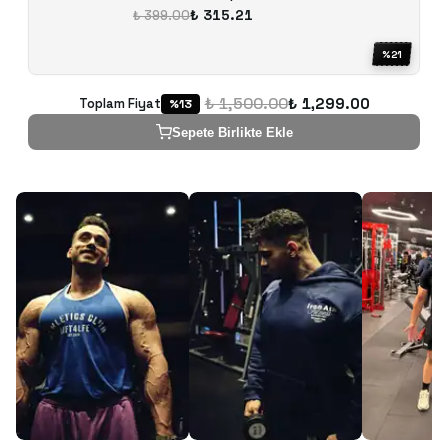
₺ 315.21
₺ 399.00
%
21
₺ 1,500.00
₺ 1,299.00
Toplam Fiyat
%
13
Sepete Birlikte Ekle