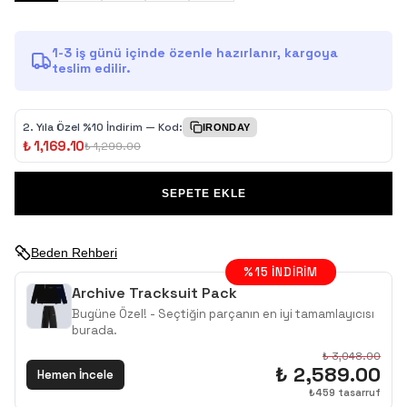
1-3 iş günü içinde özenle hazırlanır, kargoya
teslim edilir.
2.⁠ ⁠Yıla Özel %10 İndirim — Kod:
IRONDAY
₺ 1,169.10
₺ 1,299.00
SEPETE EKLE
Beden Rehberi
%
15
İNDIRIM
Archive Tracksuit Pack
Bugüne Özel! - Seçtiğin parçanın en iyi tamamlayıcısı
burada.
₺ 3,048.00
₺ 2,589.00
Hemen İncele
₺
459
tasarruf