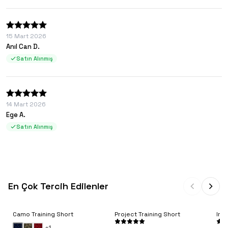
15 Mart 2026
Anıl Can D.
Satın Alınmış
14 Mart 2026
Ege A.
Satın Alınmış
En Çok Tercih Edilenler
Camo Training Short
Project Training Short
Iro
+
1