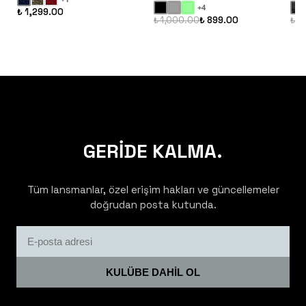
+
4
₺ 1,299.00
₺ 1,000.00
₺ 899.00
₺ 1
GERİDE KALMA.
Tüm lansmanlar, özel erişim hakları ve güncellemeler
doğrudan posta kutunda.
KULÜBE DAHİL OL