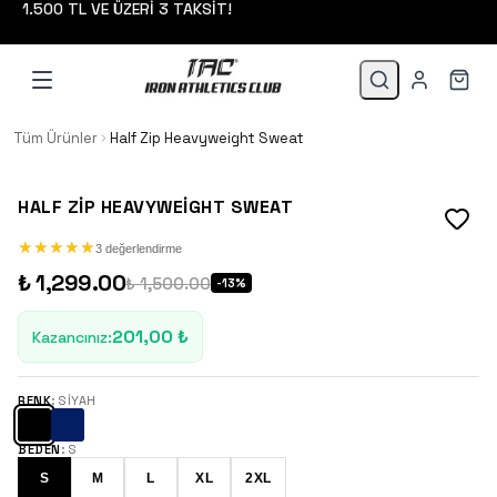
1.500 TL VE ÜZERİ 3 TAKSİT!
Tüm Ürünler
Half Zip Heavyweight Sweat
HALF ZIP HEAVYWEIGHT SWEAT
★
★
★
★
★
★
★
★
★
★
3 değerlendirme
₺ 1,299.00
₺ 1,500.00
-
13
%
201,00 ₺
Kazancınız
:
RENK
:
SIYAH
BEDEN
:
S
S
M
L
XL
2XL