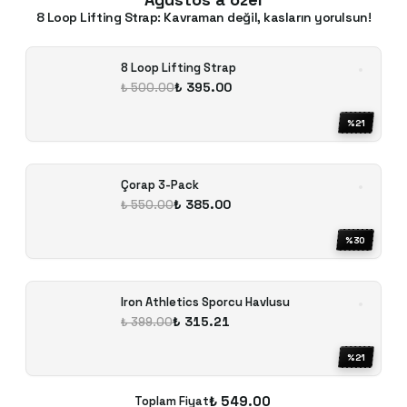
8 Loop Lifting Strap: Kavraman değil, kasların yorulsun!
8 Loop Lifting Strap
₺ 395.00
₺ 500.00
%
21
Çorap 3-Pack
₺ 385.00
₺ 550.00
%
30
Iron Athletics Sporcu Havlusu
₺ 315.21
₺ 399.00
%
21
₺ 549.00
Toplam Fiyat