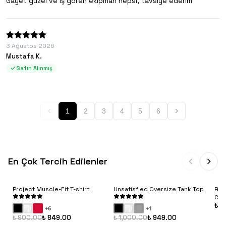
Gayet güzel ve iş gören ekipman hepsi, tavsiye ederim
3 Ağustos 2026
Mustafa K.
Satın Alınmış
1
2
3
4
5
6
En Çok Tercih Edilenler
Project Muscle-Fit T-shirt
Unsatisfied Oversize Tank Top
Rib
Con
₺ 9
+
6
+
1
₺ 900.00
₺ 849.00
₺ 1,000.00
₺ 949.00