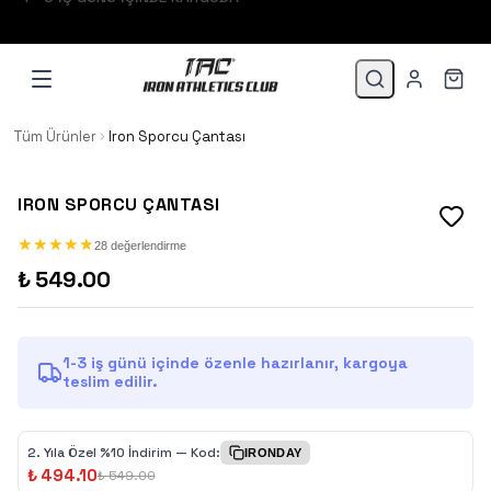
1.500 TL VE ÜZERİ 3 TAKSİT!
Tüm Ürünler
Iron Sporcu Çantası
IRON SPORCU ÇANTASI
★
★
★
★
★
★
★
★
★
★
28 değerlendirme
₺ 549.00
1-3 iş günü içinde özenle hazırlanır, kargoya
teslim edilir.
2.⁠ ⁠Yıla Özel %10 İndirim — Kod:
IRONDAY
₺ 494.10
₺ 549.00