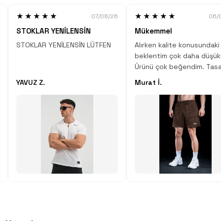
★★★★★
★★★★★
07/08/26
06/
STOKLAR YENİLENSİN
Mükemmel
STOKLAR YENİLENSİN LÜTFEN
Alırken kalite konusundaki
beklentim çok daha düşük
Ürünü çok beğendim. Tasa
desen, kumaş kalitesi çok
YAVUZ Z.
Murat İ.
Çok iyi iş çıkartmışlar.