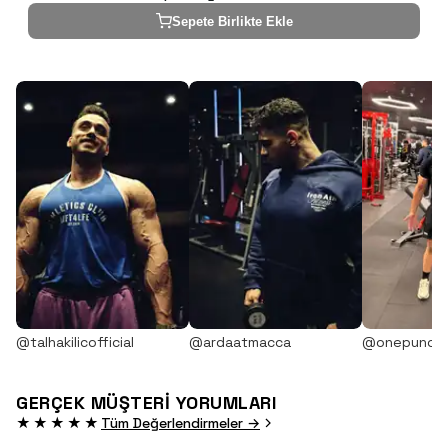
Sepete Birlikte Ekle
@talhakilicofficial
@ardaatmacca
@onepunch
GERÇEK MÜŞTERİ YORUMLARI
★★★★★
Tüm Değerlendirmeler →