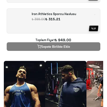
Iron Athletics Sporcu Havlusu
₺ 315.21
₺ 399.00
%
21
₺ 949.00
Toplam Fiyat
Sepete Birlikte Ekle