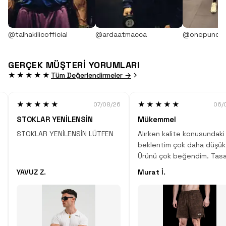
@talhakilicofficial
@ardaatmacca
@onepunch
GERÇEK MÜŞTERİ YORUMLARI
★★★★★
Tüm Değerlendirmeler →
★★★★★
★★★★★
07/08/26
06/
STOKLAR YENİLENSİN
Mükemmel
STOKLAR YENİLENSİN LÜTFEN
Alırken kalite konusundaki
beklentim çok daha düşük
Ürünü çok beğendim. Tasa
desen, kumaş kalitesi çok
YAVUZ Z.
Murat İ.
Çok iyi iş çıkartmışlar.