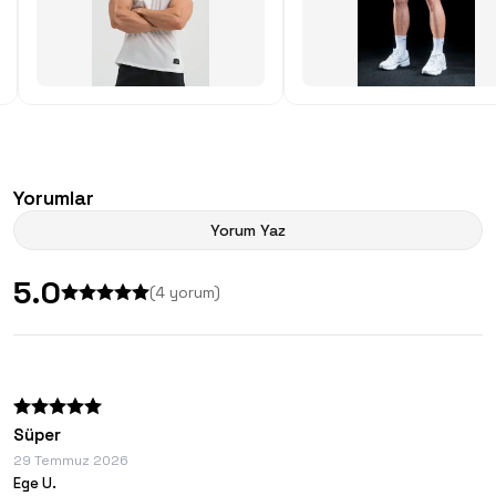
Yorumlar
Yorum Yaz
5.0
(
4
yorum)
Süper
29 Temmuz 2026
Ege U.