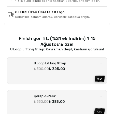
1-3 iş günü içinde özenle hazırlanır, kargoya teslim edilir.
2.000₺ Üzeri Ücretsiz Kargo
Sepetinizi tamamlayarak, ücretsiz kargoya erişin.
Finish yor fit. (%21 ek indirim) 1-15
Ağustos'a özel
8 Loop Lifting Strap: Kavraman değil, kasların yorulsun!
8 Loop Lifting Strap
₺ 395.00
₺ 500.00
%
21
Çorap 3-Pack
₺ 385.00
₺ 550.00
%
30