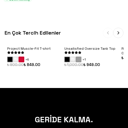
En Çok Tercih Edilenler
Project Muscle-Fit T-shirt
Unsatisfied Oversize Tank Top
Rib
Con
₺ 9
+
6
+
1
₺ 900.00
₺ 849.00
₺ 1,000.00
₺ 949.00
GERİDE KALMA.