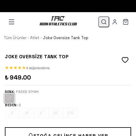
1.500 TL VE ÜZERİ 3 TAKSİT!
Tüm Ürünler
Atlet
Joke Oversize Tank Top
JOKE OVERSIZE TANK TOP
★
★
★
★
★
★
★
★
★
★
4 değerlendirme
₺ 949.00
RENK
:
FADED SIYAH
BEDEN
:
S
S
M
L
XL
2XL
STOĞA GELINCE HABER VER