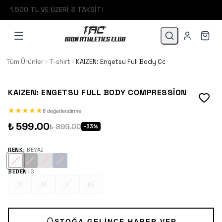
1.500 TL VE ÜZERİ 3 TAKSİT!
Tüm Ürünler
T-shirt
KAIZEN: Engetsu Full Body Compression
KAIZEN: ENGETSU FULL BODY COMPRESSION
★
★
★
★
★
★
★
★
★
★
8 değerlendirme
₺ 599.00
₺ 899.00
-
33
%
RENK
:
BEYAZ
BEDEN
:
S
S
M
L
XL
STOĞA GELINCE HABER VER