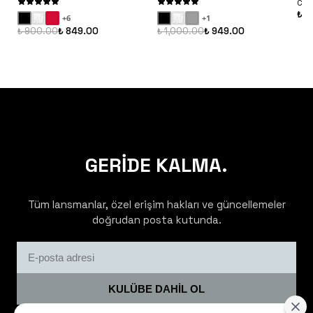
Con
₺ 9
+
6
+
1
₺ 900.00
₺ 849.00
₺ 1,000.00
₺ 949.00
GERİDE KALMA.
Tüm lansmanlar, özel erişim hakları ve güncellemeler
doğrudan posta kutunda.
KULÜBE DAHİL OL