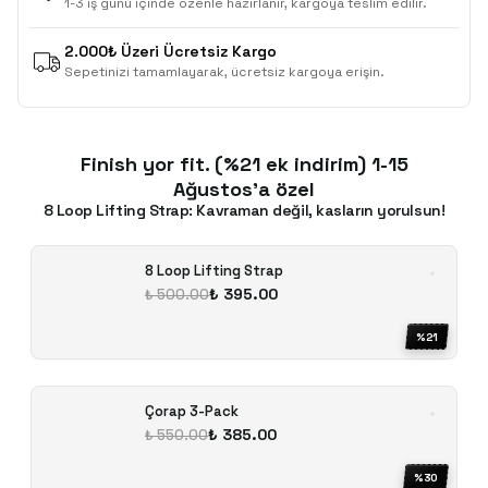
1-3 iş günü içinde özenle hazırlanır, kargoya teslim edilir.
2.000₺ Üzeri Ücretsiz Kargo
Sepetinizi tamamlayarak, ücretsiz kargoya erişin.
Finish yor fit. (%21 ek indirim) 1-15
Ağustos'a özel
8 Loop Lifting Strap: Kavraman değil, kasların yorulsun!
8 Loop Lifting Strap
₺ 395.00
₺ 500.00
%
21
Çorap 3-Pack
₺ 385.00
₺ 550.00
%
30