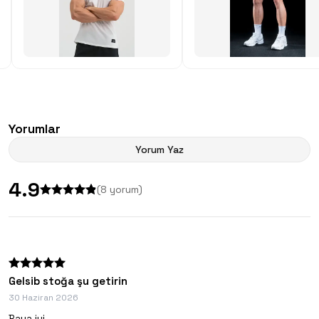
Yorumlar
Yorum Yaz
4.9
(
8
yorum)
Gelsib stoğa şu getirin
30 Haziran 2026
Baya iyi