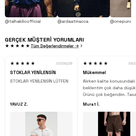
@talhakilicofficial
@ardaatmacca
@onepunch
GERÇEK MÜŞTERİ YORUMLARI
★★★★★
Tüm Değerlendirmeler →
★★★★★
★★★★★
07/08/26
06/
STOKLAR YENİLENSİN
Mükemmel
STOKLAR YENİLENSİN LÜTFEN
Alırken kalite konusundaki
beklentim çok daha düşük
Ürünü çok beğendim. Tasa
desen, kumaş kalitesi çok
YAVUZ Z.
Murat İ.
Çok iyi iş çıkartmışlar.