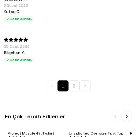
6 Şubat 2026
Kutay G.
Satın Alınmış
25 Ocak 2026
Bilgehan Y.
Satın Alınmış
1
2
En Çok Tercih Edilenler
Project Muscle-Fit T-shirt
Unsatisfied Oversize Tank Top
Rib