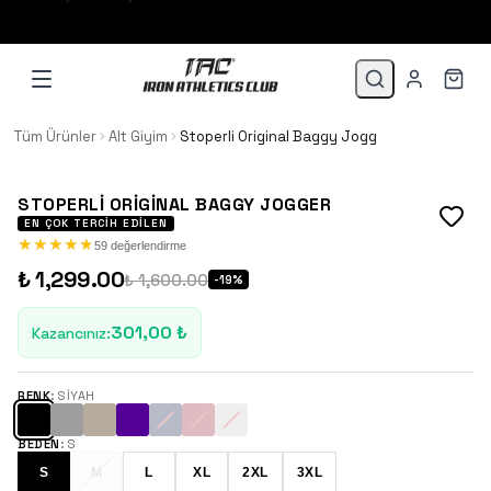
1.500 TL VE ÜZERİ 3 TAKSİT!
Tüm Ürünler
Alt Giyim
Stoperli Original Baggy Jogger
STOPERLI ORIGINAL BAGGY JOGGER
EN ÇOK TERCIH EDILEN
★
★
★
★
★
★
★
★
★
★
59 değerlendirme
₺ 1,299.00
₺ 1,600.00
-
19
%
301,00 ₺
Kazancınız
:
RENK
:
SIYAH
BEDEN
:
S
S
M
L
XL
2XL
3XL