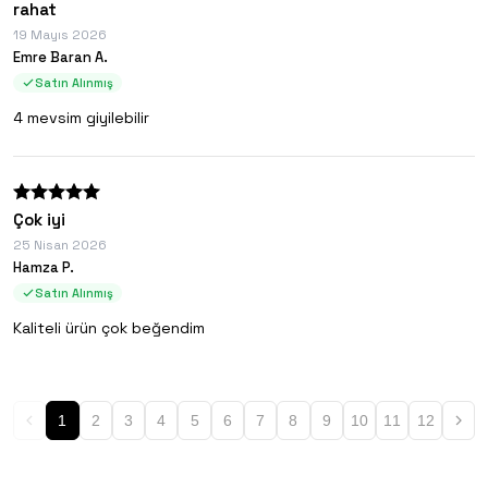
rahat
19 Mayıs 2026
Emre Baran A.
Satın Alınmış
4 mevsim giyilebilir
Çok iyi
25 Nisan 2026
Hamza P.
Satın Alınmış
Kaliteli ürün çok beğendim
1
2
3
4
5
6
7
8
9
10
11
12