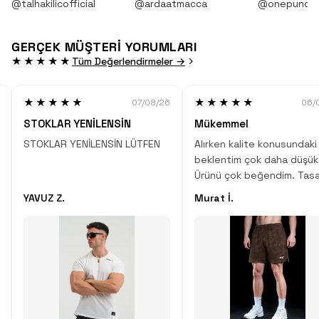
@talhakilicofficial
@ardaatmacca
@onepunch
GERÇEK MÜŞTERİ YORUMLARI
★★★★★
Tüm Değerlendirmeler →
★★★★★
★★★★★
07/08/26
06/
STOKLAR YENİLENSİN
Mükemmel
STOKLAR YENİLENSİN LÜTFEN
Alırken kalite konusundaki
beklentim çok daha düşük
Ürünü çok beğendim. Tasa
desen, kumaş kalitesi çok
YAVUZ Z.
Murat İ.
Çok iyi iş çıkartmışlar.