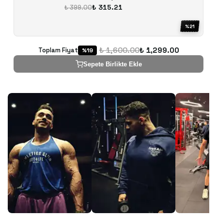
₺ 315.21
₺ 399.00
%
21
₺ 1,600.00
₺ 1,299.00
Toplam Fiyat
%
19
Sepete Birlikte Ekle