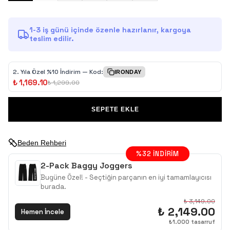
1-3 iş günü içinde özenle hazırlanır, kargoya
teslim edilir.
2.⁠ ⁠Yıla Özel %10 İndirim — Kod:
IRONDAY
₺ 1,169.10
₺ 1,299.00
SEPETE EKLE
Beden Rehberi
%
32
İNDIRIM
2-Pack Baggy Joggers
Bugüne Özel! - Seçtiğin parçanın en iyi tamamlayıcısı
burada.
₺ 3,149.00
₺ 2,149.00
Hemen İncele
₺
1.000
tasarruf