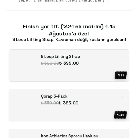
Sepetinizi tamamlayarak, ücretsiz kargoya erişin.
Finish yor fit. (%21 ek indirim) 1-15
Ağustos'a özel
8 Loop Lifting Strap: Kavraman değil, kasların yorulsun!
8 Loop Lifting Strap
₺ 395.00
₺ 500.00
%
21
Çorap 3-Pack
₺ 385.00
₺ 550.00
%
30
Iron Athletics Sporcu Havlusu