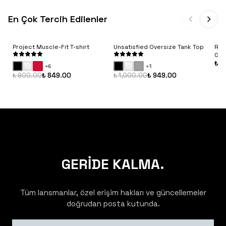
En Çok Tercih Edilenler
Project Muscle-Fit T-shirt
Unsatisfied Oversize Tank Top
Rib
Con
₺ 9
+
6
+
1
₺ 900.00
₺ 849.00
₺ 1,000.00
₺ 949.00
GERİDE KALMA.
Tüm lansmanlar, özel erişim hakları ve güncellemeler
doğrudan posta kutunda.