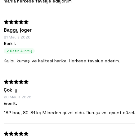
marka herkese tavsiye ediyorum
Baggy joger
21 Mayıs 2026
Berk I.
Satın Alınmış
Kalıbı, kumaşı ve kalitesi harika. Herkese tavsiye ederim.
Çok iyi
20 Mayıs 2026
Eren K.
182 boy, 80-81 kg M beden güzel oldu. Duruşu vs. gayet güzel.