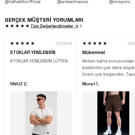
@talhakilicofficial
@ardaatmacca
@onepunch
GERÇEK MÜŞTERİ YORUMLARI
★★★★★
Tüm Değerlendirmeler →
★★★★★
★★★★★
07/08/26
06/
STOKLAR YENİLENSİN
Mükemmel
STOKLAR YENİLENSİN LÜTFEN
Alırken kalite konusundaki
beklentim çok daha düşük
Ürünü çok beğendim. Tasa
desen, kumaş kalitesi çok
YAVUZ Z.
Murat İ.
Çok iyi iş çıkartmışlar.