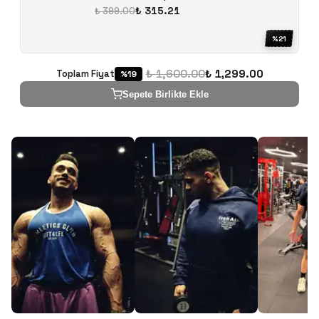
₺ 315.21
₺ 399.00
%
21
₺ 1,600.00
₺ 1,299.00
Toplam Fiyat
%
19
Sepete Birlikte Ekle