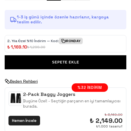
1-3 iş günü içinde özenle hazırlanır, kargoya
teslim edilir.
2.⁠ ⁠Yıla Özel %10 İndirim — Kod:
IRONDAY
₺ 1,169.10
₺ 1,299.00
SEPETE EKLE
Beden Rehberi
%
32
İNDIRIM
2-Pack Baggy Joggers
Bugüne Özel! - Seçtiğin parçanın en iyi tamamlayıcısı
burada.
₺ 3,149.00
₺ 2,149.00
Hemen İncele
₺
1.000
tasarruf