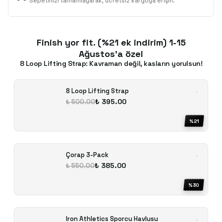
Sepetinizi tamamlayarak, ücretsiz kargoya erişin.
Finish yor fit. (%21 ek indirim) 1-15
Ağustos'a özel
8 Loop Lifting Strap: Kavraman değil, kasların yorulsun!
8 Loop Lifting Strap
₺ 395.00
₺ 500.00
%
21
Çorap 3-Pack
₺ 385.00
₺ 550.00
%
30
Iron Athletics Sporcu Havlusu