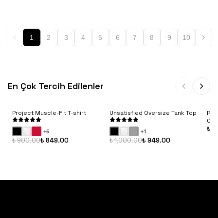
1
2
3
4
5
6
7
8
9
10
En Çok Tercih Edilenler
Project Muscle-Fit T-shirt
Unsatisfied Oversize Tank Top
Rib
Con
₺ 9
+
6
+
1
₺ 900.00
₺ 849.00
₺ 1,000.00
₺ 949.00