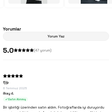
Yorumlar
Yorum Yaz
5.0
(
47
yorum)
f/p
6 Temmuz 2025
ilkay d.
Satın Alınmış
Bir işbirliği üzerinden satın aldım. Fotoğraflarda iyi duruyordu