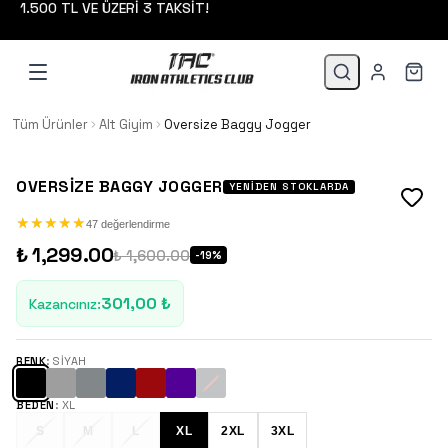
1.500 TL VE ÜZERİ 3 TAKSİT!
Tüm Ürünler
Alt Giyim
Oversize Baggy Jogger
OVERSIZE BAGGY JOGGER
YENIDEN STOKLARDA
★
★
★
★
★
★
★
★
★
★
47 değerlendirme
₺ 1,299.00
₺ 1,600.00
-
19
%
301,00 ₺
Kazancınız
:
RENK
:
SIYAH
BEDEN
:
XL
S
M
L
XL
2XL
3XL