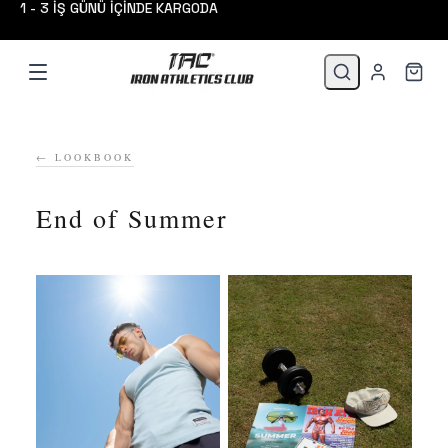
1 - 3 İŞ GÜNÜ İÇİNDE KARGODA
← LOOKBOOK
End of Summer