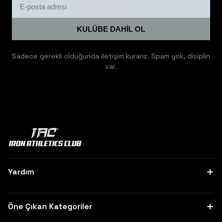
KULÜBE DAHİL OL
Sadece gerekli olduğunda iletişim kurarız. Spam yok, disiplin
var.
Yardım
Hakkımızda
Bize Ulaşın
Öne Çıkan Kategoriler
Sipariş Takibi
Sık Sorulan Sorular