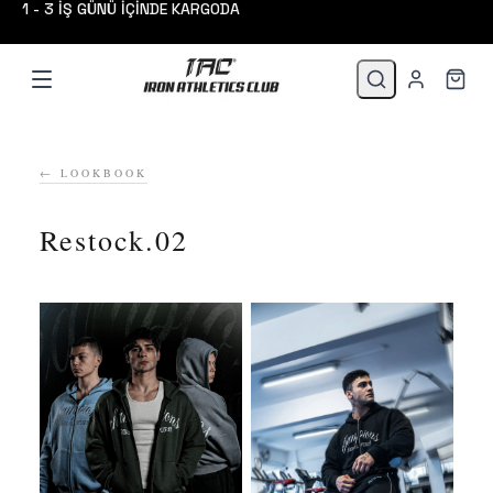
1 - 3 İŞ GÜNÜ İÇİNDE KARGODA
← LOOKBOOK
Restock.02