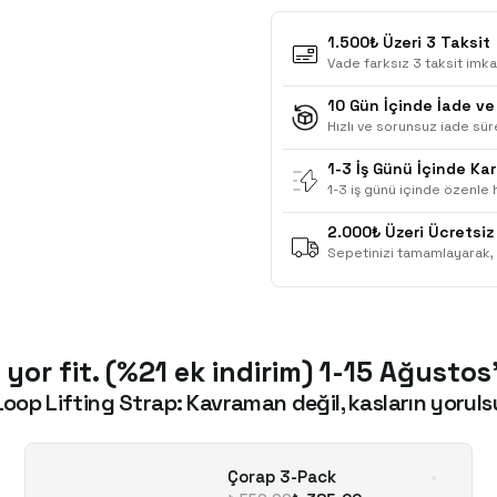
1.500₺ Üzeri 3 Taksit
Vade farksız 3 taksit imka
10 Gün İçinde İade ve
Hızlı ve sorunsuz iade süre
1-3 İş Günü İçinde Ka
1-3 iş günü içinde özenle h
2.000₺ Üzeri Ücretsiz
Sepetinizi tamamlayarak, 
 yor fit. (%21 ek indirim) 1-15 Ağustos
Loop Lifting Strap: Kavraman değil, kasların yoruls
Çorap 3-Pack