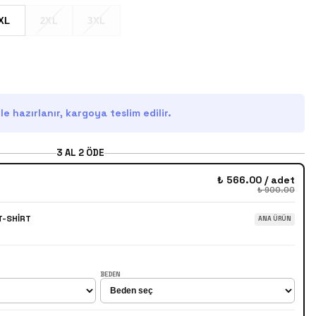
XL
2XL
3XL
e hazırlanır, kargoya teslim edilir.
3
AL
2
ÖDE
₺ 566.00
/ adet
₺ 900.00
T-SHIRT
ANA ÜRÜN
BEDEN