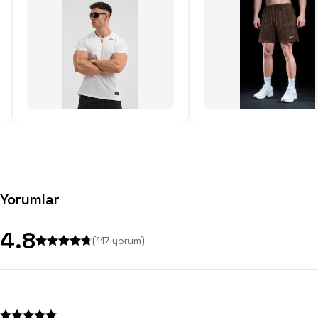
Yorumlar
4.8
(
117
yorum)