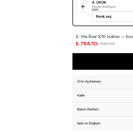
3
. ÜRÜN
Seçim bekliyor
RENK
2.⁠ ⁠Yıla Özel %10 İndirim — Kod
₺ 764.10
₺ 849.00
Ürün Açıklaması
Kalite
Bakım Rehberi
İade ve Değişim