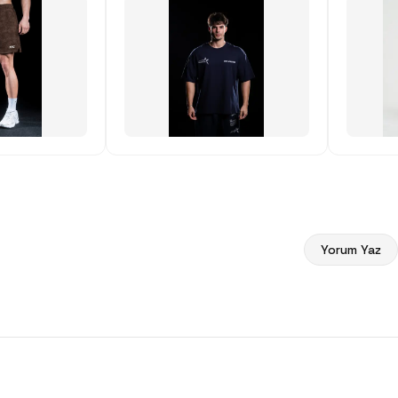
kullandım bu adamlar kadar
kaliteli yapanı görmedim hatta
git ve diğerleri bak kimse
kumaş içeriklerini bu kadar
detaylı vermezler çünkü
onlarda biliyor kaliteli bir
ürünlerinin olmadığını emin ol
direkt satın al !
Yorum Yaz