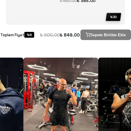
₺ 385.00
₺ 550.00
%
30
₺ 900.00
₺ 849.00
Toplam Fiyat
%
6
Sepete Birlikte Ekle