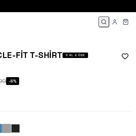
LE-FIT T-SHIRT
3 AL 2 ÖDE
00
-
6
%