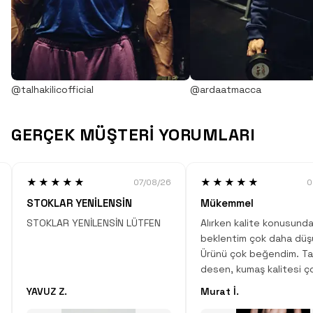
@talhakilicofficial
@ardaatmacca
GERÇEK MÜŞTERİ YORUMLARI
★★★★★
★★★★★
07/08/26
0
STOKLAR YENİLENSİN
Mükemmel
STOKLAR YENİLENSİN LÜTFEN
Alırken kalite konusunda
beklentim çok daha düş
Ürünü çok beğendim. Ta
desen, kumaş kalitesi ç
Çok iyi iş çıkartmışlar.
YAVUZ Z.
Murat İ.