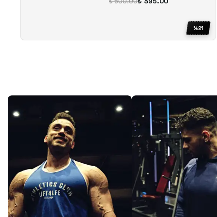
₺ 395.00
₺ 500.00
%
21