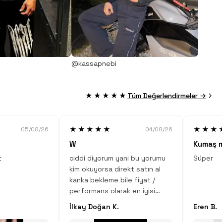
@kassapnebi
★★★★★
Tüm Değerlendirmeler →
★★★★★
★★★
05/08/26
04/08/26
W
Kumaş 
t
ciddi diyorum yani bu yorumu
Süper
kim okuyorsa direkt satın al
kanka bekleme bile fiyat /
performans olarak en iyisi
sana ciddi diyorum bir çok
İlkay Doğan K.
Eren B.
spor markasının ürününü