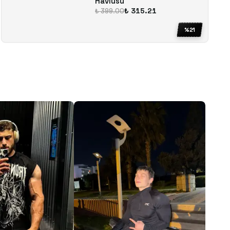
Havlusu
₺ 315.21
₺ 399.00
%
21