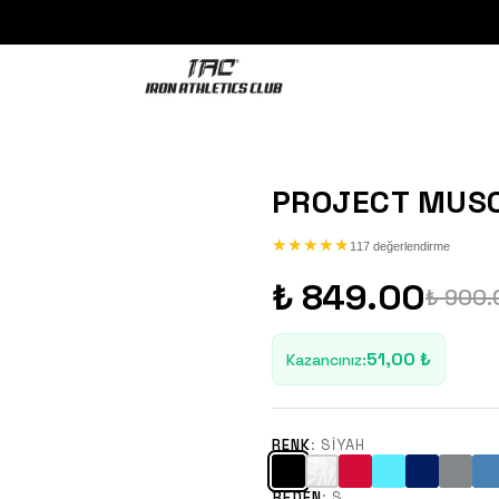
PROJECT MUSC
★
★
★
★
★
★
★
★
★
★
117 değerlendirme
₺ 849.00
₺ 900.
51,00 ₺
Kazancınız
:
RENK
:
SIYAH
BEDEN
:
S