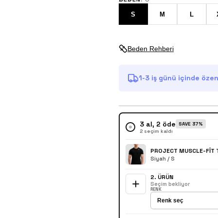
S
M
L
Beden Rehberi
1-3 iş günü içinde özenl
3
al,
2
öde
SAVE
37
%
2 seçim kaldı
PROJECT MUSCLE-FIT 
Siyah / S
2
. ÜRÜN
Seçim bekliyor
RENK