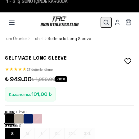
Tüm Ürünler
T-shirt
Selfmade Long Sleeve
SELFMADE LONG SLEEVE
★
★
★
★
★
★
★
★
★
★
27 değerlendirme
₺ 949.00
₺ 1,050.00
-
10
%
101,00 ₺
Kazancınız
:
RENK
:
SIYAH
BEDEN
:
S
S
M
L
XL
2XL
3XL