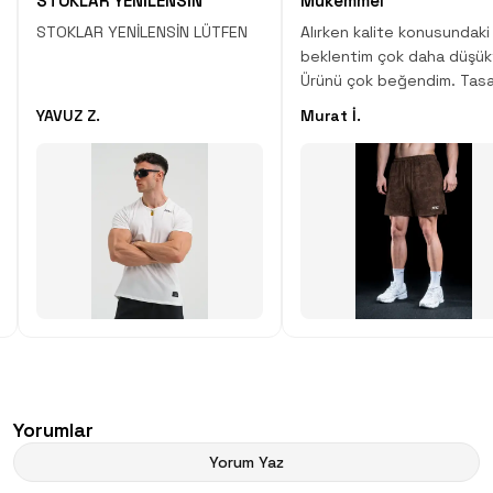
STOKLAR YENİLENSİN
Mükemmel
STOKLAR YENİLENSİN LÜTFEN
Alırken kalite konusundaki
beklentim çok daha düşük
Ürünü çok beğendim. Tasa
desen, kumaş kalitesi çok
YAVUZ Z.
Murat İ.
Çok iyi iş çıkartmışlar.
Yorumlar
Yorum Yaz