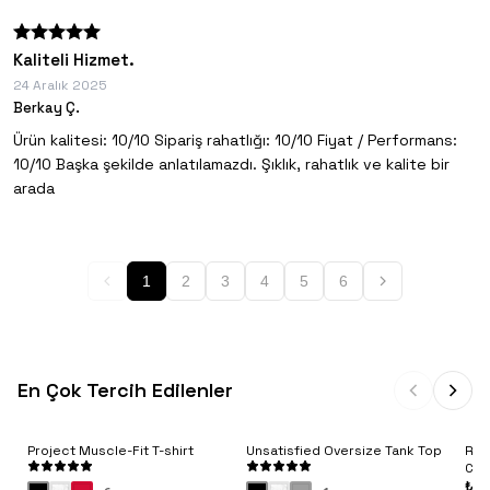
Kaliteli Hizmet.
24 Aralık 2025
Berkay Ç.
Ürün kalitesi: 10/10 Sipariş rahatlığı: 10/10 Fiyat / Performans:
10/10 Başka şekilde anlatılamazdı. Şıklık, rahatlık ve kalite bir
arada
1
2
3
4
5
6
En Çok Tercih Edilenler
Project Muscle-Fit T-shirt
Unsatisfied Oversize Tank Top
Rib
Con
₺ 9