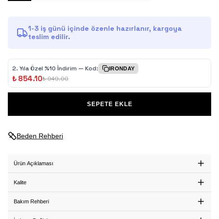
1-3 iş günü içinde özenle hazırlanır, kargoya
teslim edilir.
2.⁠ ⁠Yıla Özel %10 İndirim — Kod:
IRONDAY
₺ 854.10
₺ 949.00
SEPETE EKLE
Beden Rehberi
Ürün Açıklaması
Kalite
Bakım Rehberi