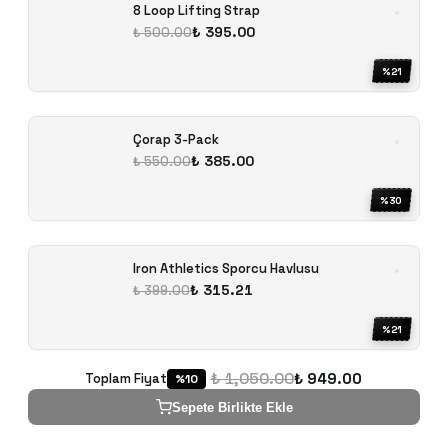
8 Loop Lifting Strap
₺ 395.00
₺ 500.00
%
21
Çorap 3-Pack
₺ 385.00
₺ 550.00
%
30
Iron Athletics Sporcu Havlusu
₺ 315.21
₺ 399.00
%
21
₺ 1,050.00
₺ 949.00
Toplam Fiyat
%
10
Sepete Birlikte Ekle