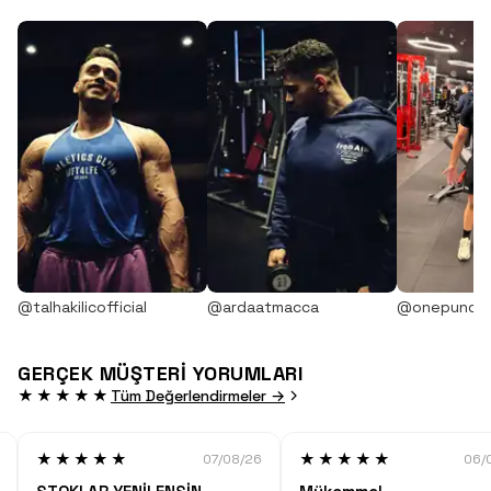
@talhakilicofficial
@ardaatmacca
@onepunch
GERÇEK MÜŞTERİ YORUMLARI
★★★★★
Tüm Değerlendirmeler →
★★★★★
★★★★★
07/08/26
06/