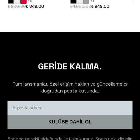
+
6
+
1
₺ 900.00
₺ 849.00
₺ 1,000.00
₺ 949.00
GERİDE KALMA.
Tüm lansmanlar, özel erişim hakları ve güncellemeler
doğrudan posta kutunda.
KULÜBE DAHİL OL
Sadece gerekli olduğunda iletişim kurarız. Spam yok, disiplin