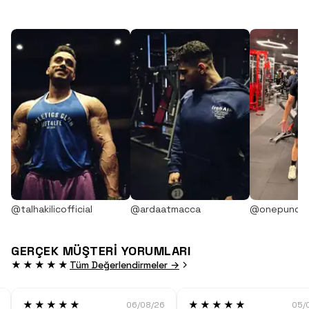
@talhakilicofficial
@ardaatmacca
@onepunch
GERÇEK MÜŞTERİ YORUMLARI
★★★★★
Tüm Değerlendirmeler →
★★★★★
★★★★★
06/08/26
05/