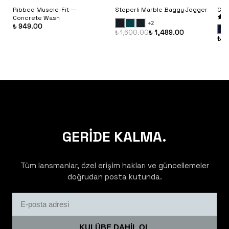
Ribbed Muscle-Fit —
Stoperli Marble Baggy Jogger
Cam
Concrete Wash
+
2
₺ 949.00
₺ 1,600.00
₺ 1,489.00
₺ 1
GERİDE KALMA.
Tüm lansmanlar, özel erişim hakları ve güncellemeler
doğrudan posta kutunda.
KULÜBE DAHİL OL