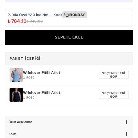
2.⁠ ⁠Yıla Özel %10 İndirim — Kod:
IRONDAY
₺ 764.10
₺ 849.00
SEPETE EKLE
PAKET İÇERİĞİ
Wifelover Fitilli Atlet
SEÇENEKLERI
GÖR
1
adet
Wifelover Fitilli Atlet
SEÇENEKLERI
GÖR
1
adet
Ürün Açıklaması
Kalite