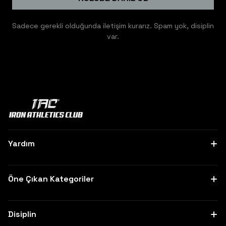
Sadece gerekli olduğunda iletişim kurarız. Spam yok, disiplin
var.
Yardım
Hakkımızda
Bize Ulaşın
Öne Çıkan Kategoriler
Sipariş Takibi
Sık Sorulan Sorular
Hoodie
Mesafeli Satış Sözleşmesi
Jogger
İptal ve İade Şartları
Disiplin
Oversize
Gizlilik Politikası