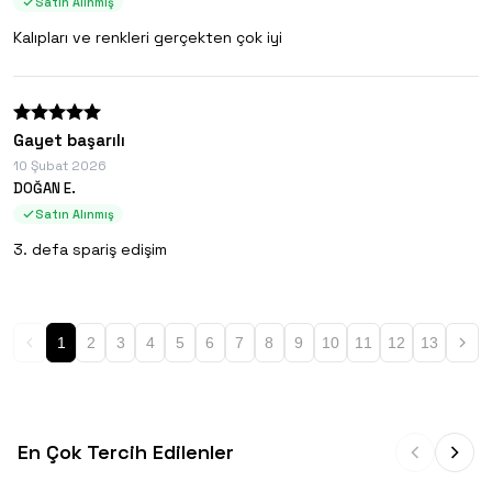
Satın Alınmış
Kalıpları ve renkleri gerçekten çok iyi
Gayet başarılı
10 Şubat 2026
DOĞAN E.
Satın Alınmış
3. defa spariş edişim
1
2
3
4
5
6
7
8
9
10
11
12
13
En Çok Tercih Edilenler