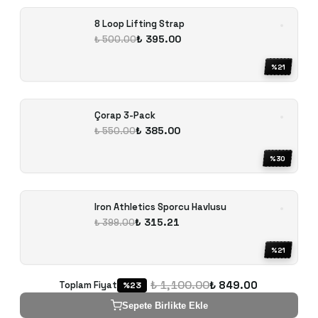
8 Loop Lifting Strap
₺ 395.00
₺ 500.00
%
21
Çorap 3-Pack
₺ 385.00
₺ 550.00
%
30
Iron Athletics Sporcu Havlusu
₺ 315.21
₺ 399.00
%
21
₺ 1,100.00
₺ 849.00
Toplam Fiyat
%
23
Sepete Birlikte Ekle