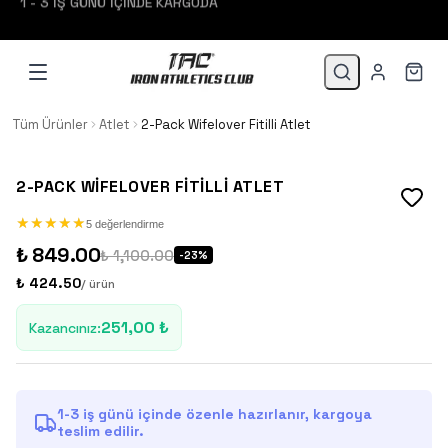
Tüm Ürünler
Atlet
2-Pack Wifelover Fitilli Atlet
2-PACK WIFELOVER FITILLI ATLET
★
★
★
★
★
★
★
★
★
★
5 değerlendirme
₺ 849.00
₺ 1,100.00
-
23
%
₺ 424.50
/ ürün
251,00 ₺
Kazancınız
:
1-3 iş günü içinde özenle hazırlanır, kargoya
teslim edilir.