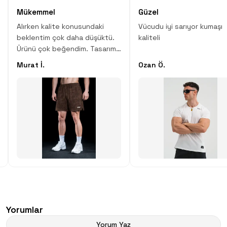
Mükemmel
Güzel
Alırken kalite konusundaki
Vücudu iyi sarıyor kumaşı
beklentim çok daha düşüktü.
kaliteli
Ürünü çok beğendim. Tasarım,
desen, kumaş kalitesi çok hoş.
Murat İ.
Ozan Ö.
Çok iyi iş çıkartmışlar.
Yorumlar
Yorum Yaz