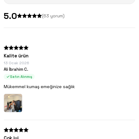
5.0
(
63
yorum)
Kalite ürün
13 Ocak 2026
Ali İbrahim C.
Satın Alınmış
Mükemmel kumaş emeğinize sağlık
Çok iyi