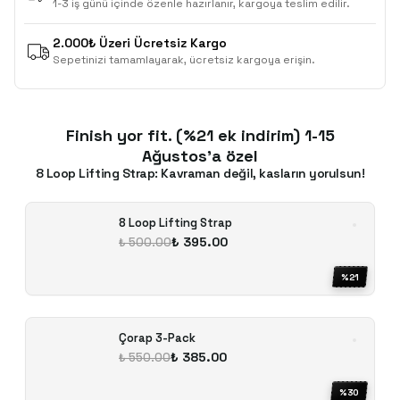
1-3 iş günü içinde özenle hazırlanır, kargoya teslim edilir.
2.000₺ Üzeri Ücretsiz Kargo
Sepetinizi tamamlayarak, ücretsiz kargoya erişin.
Finish yor fit. (%21 ek indirim) 1-15
Ağustos'a özel
8 Loop Lifting Strap: Kavraman değil, kasların yorulsun!
8 Loop Lifting Strap
₺ 395.00
₺ 500.00
%
21
Çorap 3-Pack
₺ 385.00
₺ 550.00
%
30