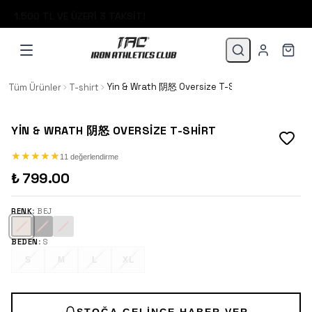
1.500 TL VE ÜZERİ 3 TAKSİT!
Yin & Wrath 阴怒 Oversize T-Shirt
Tüm Ürünler
T-shirt
YIN & WRATH 阴怒 OVERSIZE T-SHIRT
★
★
★
★
★
★
★
★
★
★
11 değerlendirme
₺ 799.00
RENK
:
BEJ
BEDEN
:
S
S
M
L
XL