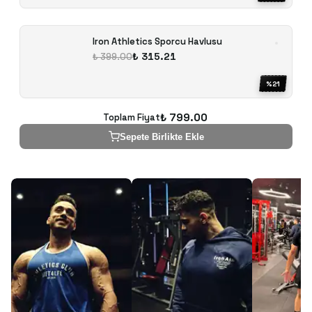
Iron Athletics Sporcu Havlusu
₺ 315.21
₺ 399.00
%
21
₺ 799.00
Toplam Fiyat
Sepete Birlikte Ekle