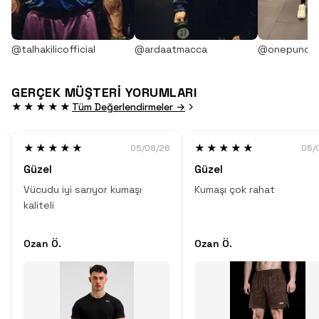
@talhakilicofficial
@ardaatmacca
@onepunch
GERÇEK MÜŞTERİ YORUMLARI
★★★★★
Tüm Değerlendirmeler →
★★★★★
★★★★★
05/08/26
05/
Güzel
Güzel
Vücudu iyi sarıyor kumaşı
Kumaşı çok rahat
kaliteli
Ozan Ö.
Ozan Ö.