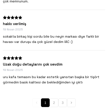
çok memnunum.
hakkı verilmiş
19 Nisan 2025
sokakta birkaç kişi sordu bile bu neyin markası diye farklı bir
havası var duruşu da çok güzel dedim IAC :)
Uzak doğu detaylarını çok sevdim
19 Nisan 2025
uru kafa temasını bu kadar estetik yansıtan başka bir tişört
görmedim baskı kalitesi de beklediğimden iyi çıktı
1
2
3