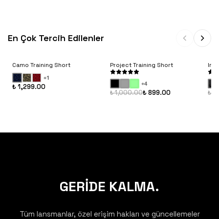
En Çok Tercih Edilenler
Camo Training Short
Project Training Short
Iro
+
1
+
4
₺ 1,299.00
₺ 1,000.00
₺ 899.00
₺ 1
GERİDE KALMA.
Tüm lansmanlar, özel erişim hakları ve güncellemeler