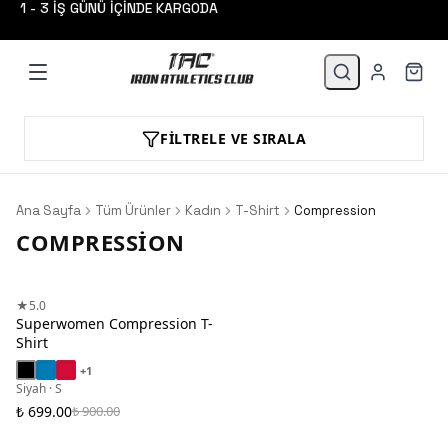
1 - 3 İŞ GÜNÜ İÇİNDE KARGODA
FILTRELE VE SIRALA
Ana Sayfa
Tüm Ürünler
Kadın
T-Shirt
Compression
COMPRESSION
★
5.0
Superwomen Compression T-
Shirt
+
1
Siyah · S
₺ 699.00
₺ 900.00