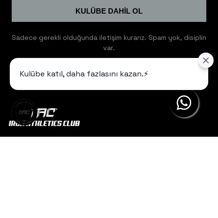
KULÜBE DAHİL OL
Sadece gerekli olduğunda iletişim kurarız. Spam yok, disiplin
var.
Kulübe katıl, daha fazlasını kazan.⚡️
Yardım
Hakkımızda
Bize Ulaşın
Öne Çıkan Kategoriler
Sipariş Takibi
Sık Sorulan Sorular
Hoodie
Mesafeli Satış Sözleşmesi
Jogger
İptal ve İade Şartları