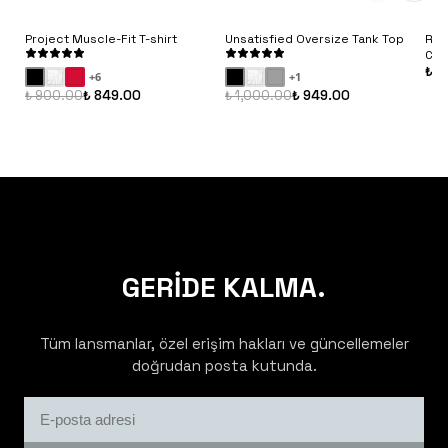
Project Muscle-Fit T-shirt
Unsatisfied Oversize Tank Top
Rib
Con
₺ 9
+
6
+
1
₺ 900.00
₺ 849.00
₺ 1,000.00
₺ 949.00
GERİDE KALMA.
Tüm lansmanlar, özel erişim hakları ve güncellemeler
doğrudan posta kutunda.