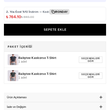
2.⁠ ⁠Yıla Özel %10 İndirim — Kod:
IRONDAY
₺ 764.10
₺ 849.00
SEPETE EKLE
PAKET İÇERİĞİ
Babytee Kaskorse T-Shirt
SEÇENEKLERI
GÖR
1
adet
Babytee Kaskorse T-Shirt
SEÇENEKLERI
GÖR
1
adet
Ürün Açıklaması
İade ve Değişim