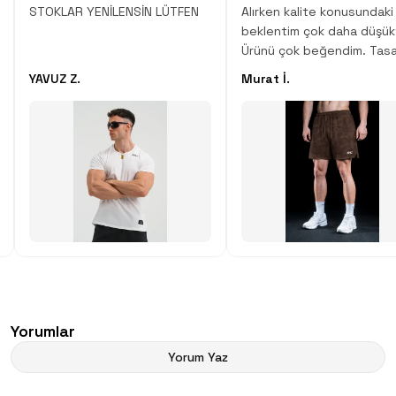
STOKLAR YENİLENSİN LÜTFEN
Alırken kalite konusundaki
beklentim çok daha düşük
Ürünü çok beğendim. Tasa
desen, kumaş kalitesi çok
YAVUZ Z.
Murat İ.
Çok iyi iş çıkartmışlar.
Yorumlar
Yorum Yaz