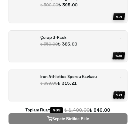
₺ 395.00
₺ 500.00
%
21
Çorap 3-Pack
₺ 385.00
₺ 550.00
%
30
Iron Athletics Sporcu Havlusu
₺ 315.21
₺ 399.00
%
21
₺ 1,400.00
₺ 849.00
Toplam Fiyat
%
39
Sepete Birlikte Ekle