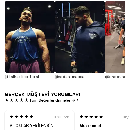
@talhakilicofficial
@ardaatmacca
@onepunch
GERÇEK MÜŞTERİ YORUMLARI
★★★★★
Tüm Değerlendirmeler →
★★★★★
★★★★★
07/08/26
06/
STOKLAR YENİLENSİN
Mükemmel