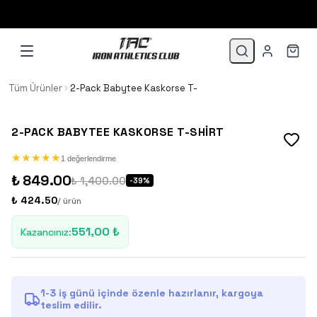
1.500 TL VE ÜZERİ 3 TAKSİT!
Tüm Ürünler
2-Pack Babytee Kaskorse T-Shirt
2-PACK BABYTEE KASKORSE T-SHIRT
★
★
★
★
★
★
★
★
★
★
1 değerlendirme
₺ 849.00
₺ 1,400.00
-
39
%
₺ 424.50
/ ürün
551,00 ₺
Kazancınız
:
1-3 iş günü içinde özenle hazırlanır, kargoya
teslim edilir.